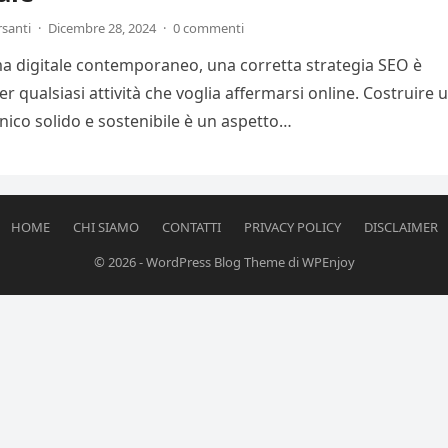
rsanti
·
Dicembre 28, 2024
·
0 commenti
 digitale contemporaneo, una corretta strategia SEO è
r qualsiasi attività che voglia affermarsi online. Costruire 
anico solido e sostenibile è un aspetto…
HOME
CHI SIAMO
CONTATTI
PRIVACY POLICY
DISCLAIMER
© 2026
-
WordPress Blog Theme
di
WPEnjoy