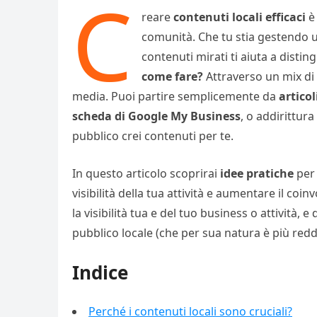
C
reare
contenuti
locali
efficaci
è 
comunità. Che tu stia gestendo u
contenuti mirati ti aiuta a disti
come fare?
Attraverso un mix di s
media. Puoi partire semplicemente da
articol
scheda
di Google My Business
, o addirittur
pubblico crei contenuti per te.
In questo articolo scoprirai
idee
pratiche
per 
visibilità della tua attività e aumentare il coi
la visibilità tua e del tuo business o attività,
pubblico locale (che per sua natura è più reddi
Indice
Perché i contenuti locali sono cruciali?