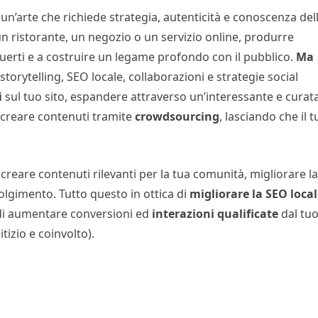
un’arte che richiede strategia, autenticità e conoscenza del
n ristorante, un negozio o un servizio online, produrre
nguerti e a costruire un legame profondo con il pubblico.
Ma
torytelling, SEO locale, collaborazioni e strategie social
i
sul tuo sito, espandere attraverso un’interessante e curat
a creare contenuti tramite
crowdsourcing
, lasciando che il 
creare contenuti rilevanti per la tua comunità, migliorare la
nvolgimento. Tutto questo in ottica di
migliorare la SEO loca
 e di aumentare conversioni ed
interazioni
qualificate
dal tu
tizio e coinvolto).