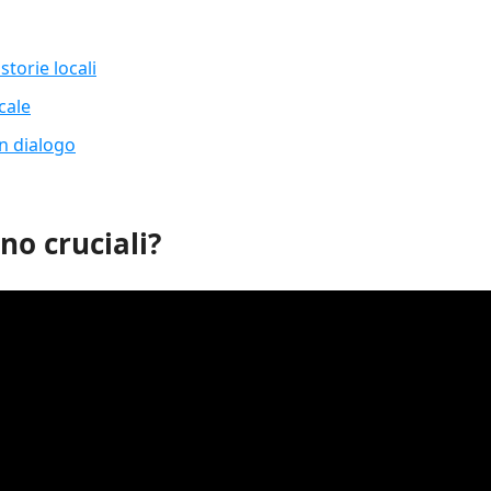
storie locali
cale
un dialogo
no cruciali?