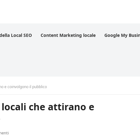
 della Local SEO
Content Marketing locale
Google My Busi
no e coinvolgono il pubblico
locali che attirano e
o
enti