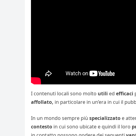
I contenuti locali sono molto
utili
ed
efficaci
p
affollato,
in particolare in un’era in cui il pu
In un mondo sempre più
specializzato
e atte
contesto
in cui sono ubicate e quindi il loro
p
in contatto possono godere dei seguenti
van