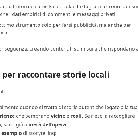
i su piattaforme come Facebook e Instagram offrono dati su
nche i dati empirici di commenti e messaggi privati
ottimo strumento solo per farsi pubblicità, ma anche per
lico
i conseguenza, creando contenuti su misura che rispondano a
 per raccontare storie locali
lmente quando si tratta di storie autentiche legate alla tua
rienze
che sembrano
vicine
e
reali.
Se riesci a raccogliere
 sarai già a
metà dell’opera
.
e
esempio
di storytelling: