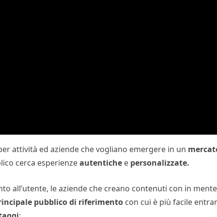
er attività ed aziende che vogliano emergere in un
mercat
bblico cerca esperienze
autentiche
e
personalizzate.
nto all’utente, le aziende che creano contenuti con in mente 
rincipale
pubblico
di
riferimento
con cui è più facile entra
taggi
: