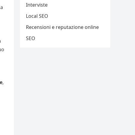
Interviste
la
Local SEO
Recensioni e reputazione online
SEO
a
tuo
le
,
o