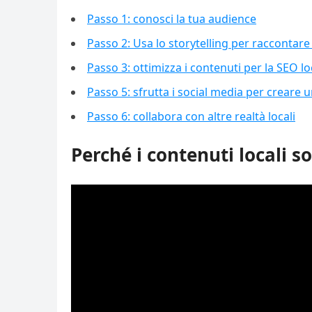
Passo 1: conosci la tua audience
Passo 2: Usa lo storytelling per raccontare 
Passo 3: ottimizza i contenuti per la SEO lo
Passo 5: sfrutta i social media per creare 
Passo 6: collabora con altre realtà locali
Perché i contenuti locali so