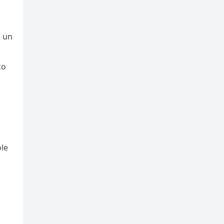
e un
co
ole
o