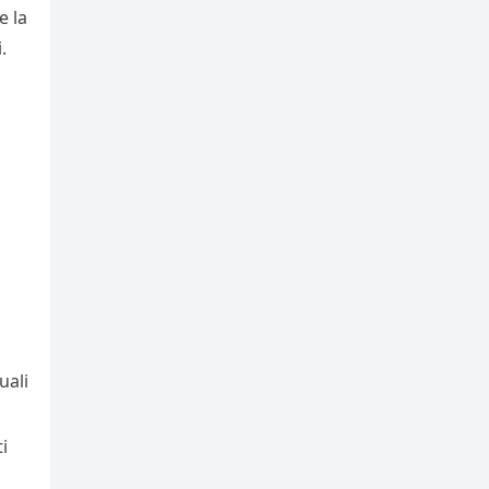
e la
.
uali
ti